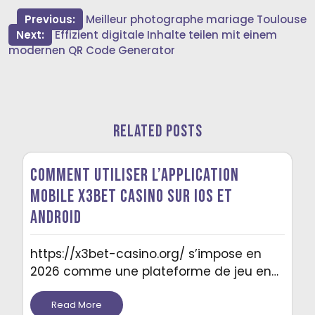
Post
Previous:
Meilleur photographe mariage Toulouse
Next:
Effizient digitale Inhalte teilen mit einem
navigation
modernen QR Code Generator
Related Posts
Comment utiliser l’application
mobile X3BET Casino sur iOS et
Android
https://x3bet-casino.org/ s’impose en
2026 comme une plateforme de jeu en…
Read More