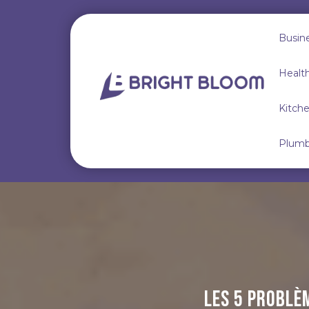
Skip
to
content
Busin
Healt
Kitch
Plumb
Les 5 problè