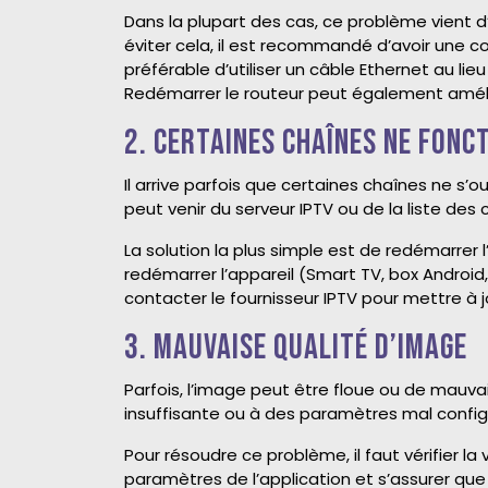
Dans la plupart des cas, ce problème vient d
éviter cela, il est recommandé d’avoir une co
préférable d’utiliser un câble Ethernet au lieu
Redémarrer le routeur peut également amélio
2. Certaines chaînes ne fonc
Il arrive parfois que certaines chaînes ne s’
peut venir du serveur IPTV ou de la liste des 
La solution la plus simple est de redémarrer l
redémarrer l’appareil (Smart TV, box Android, F
contacter le fournisseur IPTV pour mettre à jo
3. Mauvaise qualité d’image
Parfois, l’image peut être floue ou de mauvai
insuffisante ou à des paramètres mal configu
Pour résoudre ce problème, il faut vérifier la
paramètres de l’application et s’assurer que l’