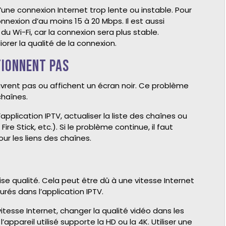
’une connexion Internet trop lente ou instable. Pour
nnexion d’au moins 15 à 20 Mbps. Il est aussi
 du Wi-Fi, car la connexion sera plus stable.
rer la qualité de la connexion.
tionnent pas
ouvrent pas ou affichent un écran noir. Ce problème
chaînes.
’application IPTV, actualiser la liste des chaînes ou
ire Stick, etc.). Si le problème continue, il faut
ur les liens des chaînes.
se qualité. Cela peut être dû à une vitesse Internet
rés dans l’application IPTV.
 vitesse Internet, changer la qualité vidéo dans les
appareil utilisé supporte la HD ou la 4K. Utiliser une