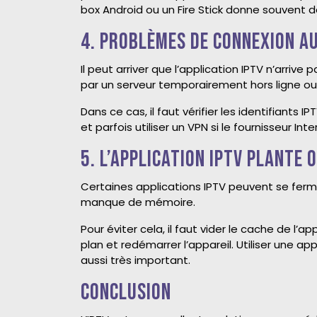
box Android ou un Fire Stick donne souvent de
4. Problèmes de connexion a
Il peut arriver que l’application IPTV n’arriv
par un serveur temporairement hors ligne ou
Dans ce cas, il faut vérifier les identifiants
et parfois utiliser un VPN si le fournisseur In
5. L’application IPTV plante 
Certaines applications IPTV peuvent se fermer
manque de mémoire.
Pour éviter cela, il faut vider le cache de l’a
plan et redémarrer l’appareil. Utiliser une ap
aussi très important.
Conclusion