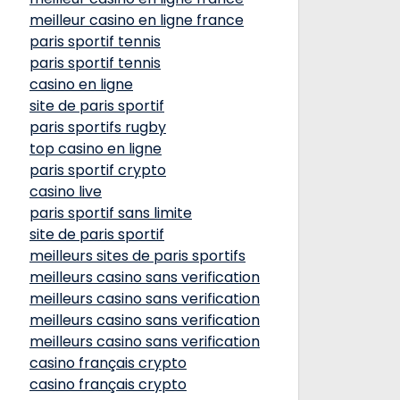
meilleur casino en ligne france
paris sportif tennis
paris sportif tennis
casino en ligne
site de paris sportif
paris sportifs rugby
top casino en ligne
paris sportif crypto
casino live
paris sportif sans limite
site de paris sportif
meilleurs sites de paris sportifs
meilleurs casino sans verification
meilleurs casino sans verification
meilleurs casino sans verification
meilleurs casino sans verification
casino français crypto
casino français crypto