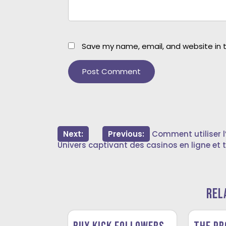
Save my name, email, and website in t
Post
Next:
Previous:
Comment utiliser l
Univers captivant des casinos en ligne e
navigation
Rel