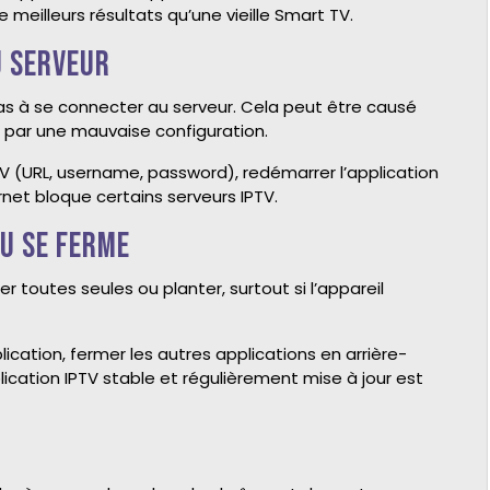
 meilleurs résultats qu’une vieille Smart TV.
u serveur
e pas à se connecter au serveur. Cela peut être causé
 par une mauvaise configuration.
 IPTV (URL, username, password), redémarrer l’application
ternet bloque certains serveurs IPTV.
ou se ferme
 toutes seules ou planter, surtout si l’appareil
pplication, fermer les autres applications en arrière-
plication IPTV stable et régulièrement mise à jour est