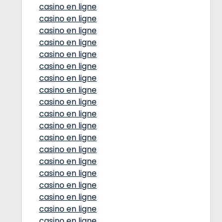
casino en ligne
casino en ligne
casino en ligne
casino en ligne
casino en ligne
casino en ligne
casino en ligne
casino en ligne
casino en ligne
casino en ligne
casino en ligne
casino en ligne
casino en ligne
casino en ligne
casino en ligne
casino en ligne
casino en ligne
casino en ligne
casino en ligne