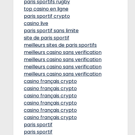
paris sportifs rugby
top casino en ligne
paris sportif crypto
casino live
paris sportif sans limite
site de paris sportif
meilleurs sites de paris sportifs
meilleurs casino sans verification
meilleurs casino sans verification
meilleurs casino sans verification
meilleurs casino sans verification
casino français crypto
casino français crypto
casino français crypto
casino français crypto
casino français crypto
casino français crypto
paris sportif
paris sportif