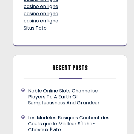
casino en ligne
casino en ligne
casino en ligne
Situs Toto
RECENT POSTS
Noble Online Slots Channelise
Players To A Earth Of
Sumptuousness And Grandeur
Les Modèles Basiques Cachent des
Coûts que le Meilleur Sèche-
Cheveux Évite